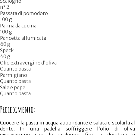
Scalogno
n° 2
Passata di pomodoro
100 g
Panna da cucina
100 g
Pancetta affumicata
60 g
Speck
40 g
Olio extravergine d'oliva
Quanto basta
Parmigiano
Quanto basta
Sale e pepe
Quanto basta
Procedimento:
Cuocere la pasta in acqua abbondante e salata e scolarla al
dente. In una padella soffriggere l'olio di oliva
extravergine con lo scalogno fino a doratura e