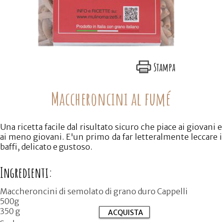
Quantità:
Prezzo:
CONTINUA GLI ACQUISTI
VAI AL CARRELLO
ACQUISTA ORA
Stampa
Maccheroncini al fumé
Una ricetta facile dal risultato sicuro che piace ai giovani e
ai meno giovani. E'un primo da far letteralmente leccare i
baffi, delicato e gustoso.
Ingredienti:
Maccheroncini di semolato di grano duro Cappelli
500g
350 g
ACQUISTA