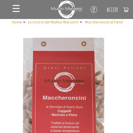
☰
ACCEDI
»
»
Home
Le ricette del Mulino Marzetti
Maccheroncini al fumé
IL MIO CARRELLO
stai aggiungendo questo articolo:
Codice:
Confezione da