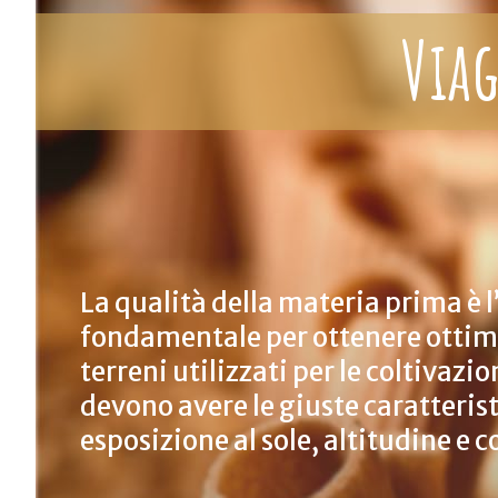
Viag
La qualità della materia prima è 
fondamentale per ottenere ottimi
terreni utilizzati per le coltivazio
devono avere le giuste caratterist
esposizione al sole, altitudine e