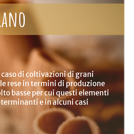
grano
 caso di coltivazioni di grani
le rese in termini di produzione
lto basse per cui questi elementi
terminanti e in alcuni casi