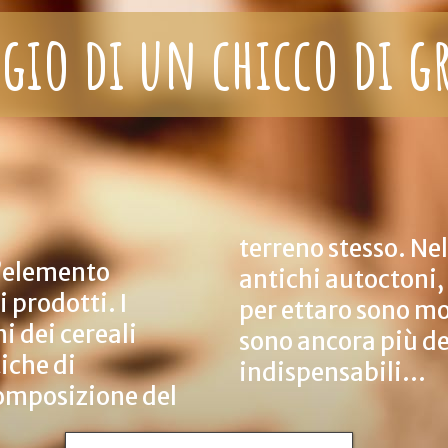
gio di un chicco di 
terreno stesso. Nel
l’elemento
antichi autoctoni, 
 prodotti. I
per ettaro sono mo
ni dei cereali
sono ancora più de
iche di
indispensabili...
 composizione del