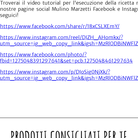
Troverai il video tutorial per l'esecuzione della ricetta 
nostre pagine social Mulino Marzetti Facebook e Instag
seguici!
https://www.facebook.com/share/r/18xCSLXEmY/
https://www.instagram.com/reel/DJZH_AHomkx/?
utm_source=ig_web_copy_link&igsh=MzRlODBiNWFl
https://www.facebook.com/photo/?
fbid=1275048391297641&set=pcb.1275048461297634
https://www.instagram.com/p/DJoSig0NjXk/?
utm_source=ig_web_copy_link&igsh=MzRlODBiNWFl
PRODOTTI CONSIGLIATI PER TE