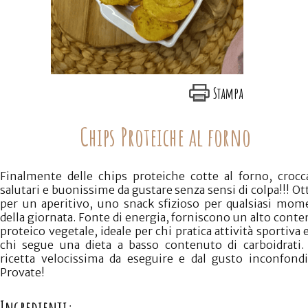
Codice:
Confezione da
Quantità:
Prezzo:
CONTINUA GLI ACQUISTI
Stampa
VAI AL CARRELLO
Chips Proteiche al forno
ACQUISTA ORA
Finalmente delle chips proteiche cotte al forno, crocc
salutari e buonissime da gustare senza sensi di colpa!!! O
per un aperitivo, uno snack sfizioso per qualsiasi mom
della giornata. Fonte di energia, forniscono un alto cont
proteico vegetale, ideale per chi pratica attività sportiva 
chi segue una dieta a basso contenuto di carboidrati.
ricetta velocissima da eseguire e dal gusto inconfondi
Provate!