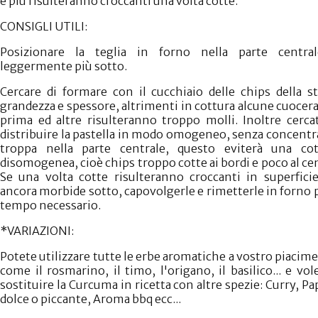
e più risulteranno croccanti una volta cotte.
CONSIGLI UTILI:
Posizionare la teglia in forno nella parte centra
leggermente più sotto.
Cercare di formare con il cucchiaio delle chips della s
grandezza e spessore, altrimenti in cottura alcune cuoce
prima ed altre risulteranno troppo molli. Inoltre cerca
distribuire la pastella in modo omogeneo, senza concent
troppa nella parte centrale, questo eviterà una cot
disomogenea, cioè chips troppo cotte ai bordi e poco al ce
Se una volta cotte risulteranno croccanti in superfici
ancora morbide sotto, capovolgerle e rimetterle in forno p
tempo necessario.
*VARIAZIONI:
Potete utilizzare tutte le erbe aromatiche a vostro piacim
come il rosmarino, il timo, l'origano, il basilico... e vo
sostituire la Curcuma in ricetta con altre spezie: Curry, Pa
dolce o piccante, Aroma bbq ecc...