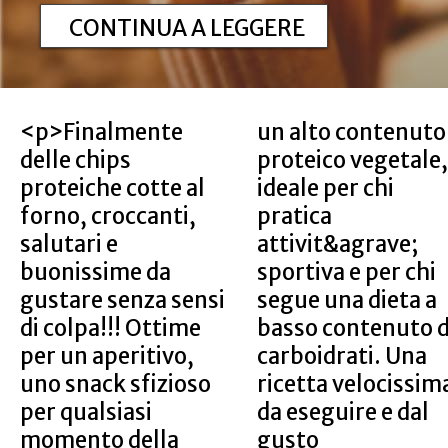
CONTINUA A LEGGERE
<p>Finalmente
un alto contenuto
delle chips
proteico vegetale,
proteiche cotte al
ideale per chi
forno, croccanti,
pratica
salutari e
attivit&agrave;
buonissime da
sportiva e per chi
gustare senza sensi
segue una dieta a
di colpa!!! Ottime
basso contenuto di
per un aperitivo,
carboidrati. Una
uno snack sfizioso
ricetta velocissima
per qualsiasi
da eseguire e dal
momento della
gusto