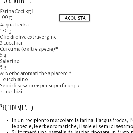
Ingredienti:
Farina Ceci kg 1
100 g
ACQUISTA
Acqua fredda
130 g
Olio di oliva extravergine
3 cucchiai
Curcuma (o altre spezie)*
5 g
Sale fino
5 g
Mix erbe aromatiche a piacere *
1 cucchiaino
Semi di sesamo + per superficie q.b.
2 cucchiai
Procedimento:
In un recipiente mescolare la farina, l'acqua fredda, l'
le spezie, le erbe aromatiche, il sale e i semi di sesamo
Si formerà una pastella da lasciar riposare in frigo p