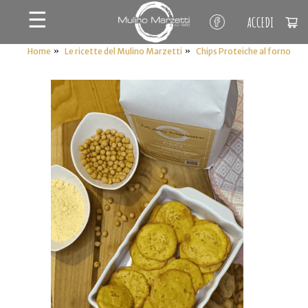
☰
ACCEDI
»
»
Home
Le ricette del Mulino Marzetti
Chips Proteiche al forno
IL MIO CARRELLO
stai aggiungendo questo articolo: