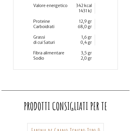
Valore energetico
342 kcal
1431 kJ
Proteine
12,9 gr
Carboidrati
68,0 gr
Grassi
1,6 gr
di cui Saturi
0,4 gr
Fibra alimentare
3,5 gr
Sodio
2,0 gr
PRODOTTI CONSIGLIATI PER TE