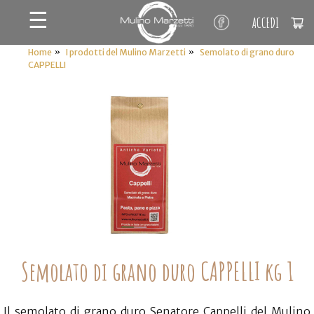
☰
ACCEDI
»
»
Home
I prodotti del Mulino Marzetti
Semolato di grano duro
CAPPELLI
Semolato di grano duro CAPPELLI kg 1
IL MIO CARRELLO
Il semolato di grano duro Senatore Cappelli del Mulino