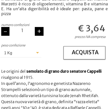
Marzetti è ricco di oligoelementi, vitamina B e vitamina
stai aggiungendo questo articolo:
E. Ha un'alta digeribilità ed è ideale per: pasta, pane e
pizza
Codice:
Confezione da
numero confezioni
€ 3,64
-
+
Quantità:
Prezzo:
prezzo IVA compresa
CONTINUA GLI ACQUISTI
peso confezione
VAI AL CARRELLO
ACQUISTA
1 Kg
ACQUISTA ORA
Le origini del
semolato di grano duro senatore Cappelli
risalgono al 1915.
In quell’anno, l'agronomo e genetista Nazareno
Strampelli selezionò un tipo di grano autunnale,
ottenuto dalla varietà tunisina locale Jenah Rhetifah.
Questa nuova varietà di grano, definita "razza eletta"
negli anni '30 e '40, è stata dedicata a Raffaele Cappelli,